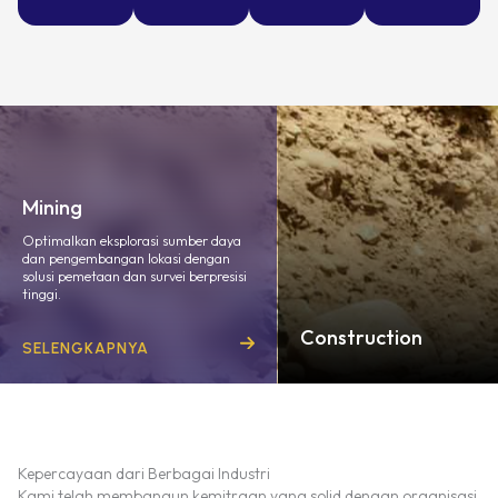
Mining
Optimalkan eksplorasi sumber daya
dan pengembangan lokasi dengan
solusi pemetaan dan survei berpresisi
tinggi.
Construction
SELENGKAPNYA
Teknologi pengukuran yang akur
untuk memastikan kelancaran
pelaksanaan proyek dan integrit
struktur.
Kepercayaan dari Berbagai Industri
SELENGKAPNYA
Kami telah membangun kemitraan yang solid dengan organisasi