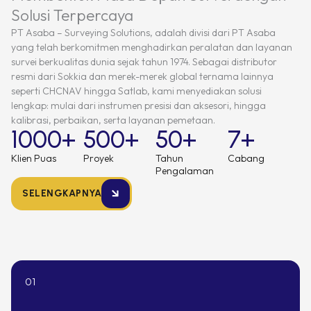
Solusi Terpercaya
PT Asaba – Surveying Solutions, adalah divisi dari PT Asaba
yang telah berkomitmen menghadirkan peralatan dan layanan
survei berkualitas dunia sejak tahun 1974. Sebagai distributor
resmi dari Sokkia dan merek-merek global ternama lainnya
seperti CHCNAV hingga Satlab, kami menyediakan solusi
lengkap: mulai dari instrumen presisi dan aksesori, hingga
kalibrasi, perbaikan, serta layanan pemetaan.
1000
+
500
+
50
+
7
+
Klien Puas
Proyek
Tahun
Cabang
Pengalaman
SELENGKAPNYA
01