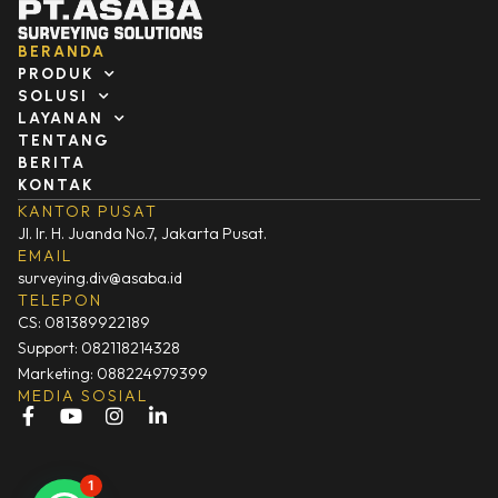
BERANDA
PRODUK
SOLUSI
LAYANAN
TENTANG
BERITA
KONTAK
KANTOR PUSAT
Jl. Ir. H. Juanda No.7, Jakarta Pusat.
EMAIL
surveying.div@asaba.id
TELEPON
CS: 081389922189
Support: 082118214328
Marketing: 088224979399
MEDIA SOSIAL
F
Y
I
L
a
o
n
i
c
u
s
n
e
t
t
k
1
b
u
a
e