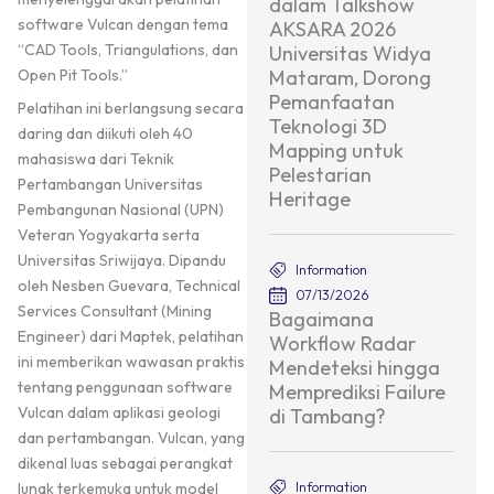
dalam Talkshow
software Vulcan dengan tema
AKSARA 2026
“CAD Tools, Triangulations, dan
Universitas Widya
Open Pit Tools.”
Mataram, Dorong
Pemanfaatan
Pelatihan ini berlangsung secara
Teknologi 3D
daring dan diikuti oleh 40
Mapping untuk
mahasiswa dari Teknik
Pelestarian
Pertambangan Universitas
Heritage
Pembangunan Nasional (UPN)
Veteran Yogyakarta serta
Universitas Sriwijaya. Dipandu
Information
oleh Nesben Guevara, Technical
07/13/2026
Services Consultant (Mining
Bagaimana
Engineer) dari Maptek, pelatihan
Workflow Radar
ini memberikan wawasan praktis
Mendeteksi hingga
tentang penggunaan software
Memprediksi Failure
Vulcan dalam aplikasi geologi
di Tambang?
dan pertambangan. Vulcan, yang
dikenal luas sebagai perangkat
Information
lunak terkemuka untuk model