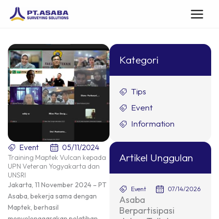
Lewati
ke
konten
Kategori
Tips
Event
Information
Event
05/11/2024
Artikel Unggulan
Training Maptek Vulcan kepada
UPN Veteran Yogyakarta dan
UNSRI
Jakarta, 11 November 2024 – PT
Event
07/14/2026
Asaba, bekerja sama dengan
Asaba
Maptek, berhasil
Berpartisipasi
menyelenggarakan pelatihan