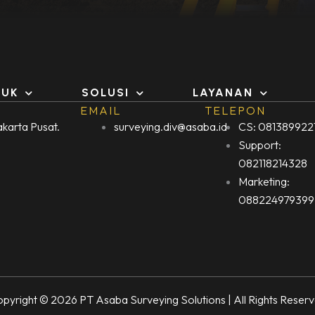
DUK
SOLUSI
LAYANAN
EMAIL
TELEPON
Jakarta Pusat.
surveying.div@asaba.id
CS: 081389922
Support:
082118214328
Marketing:
088224979399
pyright © 2026 PT Asaba Surveying Solutions | All Rights Reser