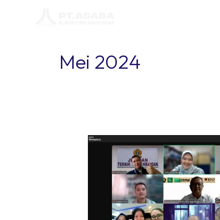
Lewati
ke
konten
Mei 2024
Training
Maptek
Vulcan
kepada
UPN
Veteran
Yogyakarta