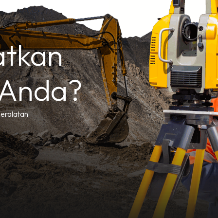
atkan
 Anda?
peralatan