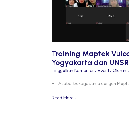
dan
UNSRI
Training Maptek Vulc
Yogyakarta dan UNSR
Tinggalkan Komentar
/
Event
/ Oleh
ima
PT Asaba, bekerja sama dengan Maptek
Read More »