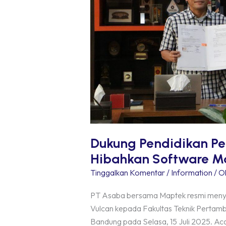
Maptek
Vulcan
ke
FTTM
ITB
Dukung Pendidikan P
Hibahkan Software M
Tinggalkan Komentar
/
Information
/ O
PT Asaba bersama Maptek resmi menye
Vulcan kepada Fakultas Teknik Pertamb
Bandung pada Selasa, 15 Juli 2025. Ac