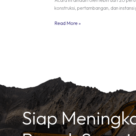
Acara ini dihadiri oleh lebih dari 20 pe
konstruksi, pertambangan, dan instansi
Read More »
Siap Meningk