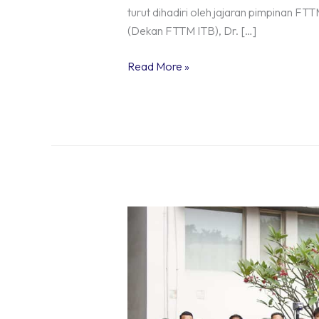
turut dihadiri oleh jajaran pimpinan FTTM 
(Dekan FTTM ITB), Dr. […]
Read More »
Asaba
Dimension
Recap:
Launching
Satlab
SL9