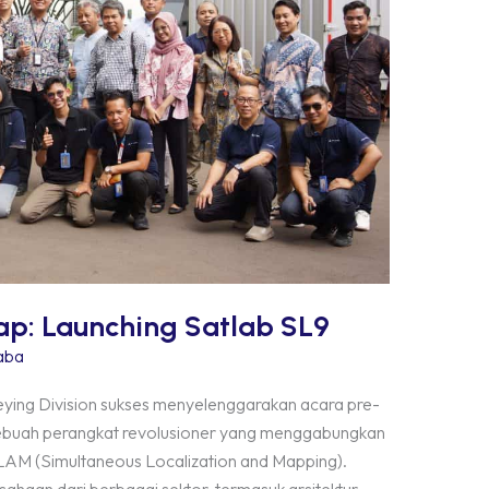
p: Launching Satlab SL9
aba
veying Division sukses menyelenggarakan acara pre-
 sebuah perangkat revolusioner yang menggabungkan
AM (Simultaneous Localization and Mapping).