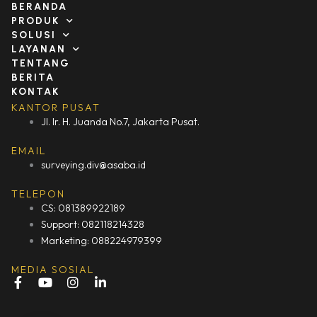
BERANDA
PRODUK
SOLUSI
LAYANAN
TENTANG
BERITA
KONTAK
KANTOR PUSAT
Jl. Ir. H. Juanda No.7, Jakarta Pusat.
EMAIL
surveying.div@asaba.id
TELEPON
CS: 081389922189
Support: 082118214328
Marketing: 088224979399
MEDIA SOSIAL
F
Y
I
L
a
o
n
i
c
u
s
n