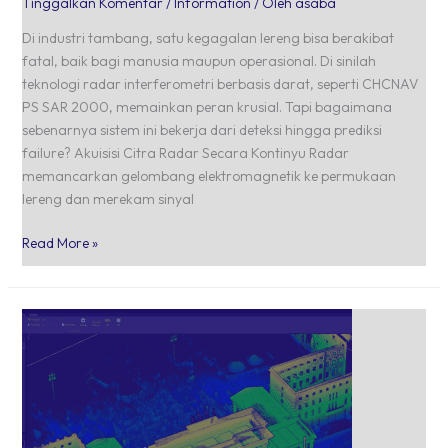
Tinggalkan Komentar
/
Information
/ Oleh
asaba
Di industri tambang, satu kegagalan lereng bisa berakibat
fatal, baik bagi manusia maupun operasional. Di sinilah
teknologi radar interferometri berbasis darat, seperti CHCNAV
PS SAR 2000, memainkan peran krusial. Tapi bagaimana
sebenarnya sistem ini bekerja dari deteksi hingga prediksi
failure? Akuisisi Citra Radar Secara Kontinyu Radar
memancarkan gelombang elektromagnetik ke permukaan
lereng dan merekam sinyal
Read More »
Apa
Itu
Point
Cloud?
Pondasi
Data