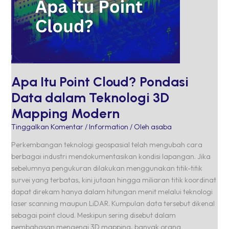
dalam
Teknologi
3D
Mapping
Modern
Apa Itu Point Cloud? Pondasi
Data dalam Teknologi 3D
Mapping Modern
Tinggalkan Komentar
/
Information
/ Oleh
asaba
Perkembangan teknologi geospasial telah mengubah cara
berbagai industri mendokumentasikan kondisi lapangan. Jika
sebelumnya pengukuran dilakukan menggunakan titik-titik
survei yang terbatas, kini jutaan hingga miliaran titik koordinat
dapat direkam hanya dalam hitungan menit melalui teknologi
laser scanning maupun LiDAR. Kumpulan data tersebut dikenal
sebagai point cloud. Meskipun sering disebut dalam
pembahasan mengenai 3D mapping, banyak orang