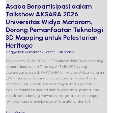
Pemanfaatan
Asaba Berpartisipasi dalam
Teknologi
3D
Talkshow AKSARA 2026
Mapping
Universitas Widya Mataram,
untuk
Dorong Pemanfaatan Teknologi
Pelestarian
Heritage
3D Mapping untuk Pelestarian
Heritage
Tinggalkan Komentar
/
Event
/ Oleh
asaba
Yogyakarta, 10 Juli 2026 – PT Asaba melalui Divisi Surveying
berpartisipasi dalam Talkshow AKSARA 2026 yang
diselenggarakan oleh KAMAKARA Universitas Widya Mataram
(UWM) Yogyakarta dengan dukungan dari Ikatan Arsitek
Indonesia (IAI) Daerah Istimewa Yogyakarta. Kegiatan ini
menjadi wadah kolaborasi antara akademisi, praktisi, dan
industri untuk berbagi wawasan mengenai perkembangan
teknologi yang mendukung praktik arsitektur dan […]
Read More »