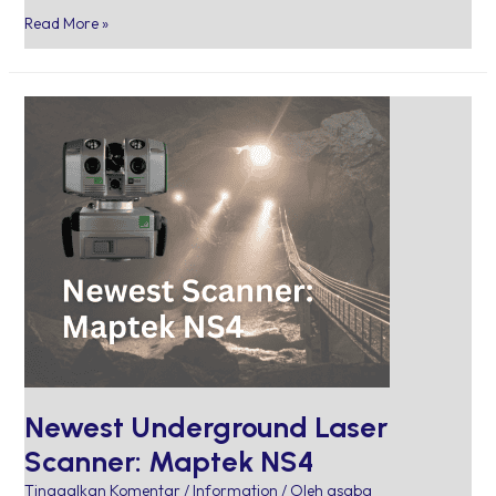
Read More »
Newest
Underground
Laser
Scanner:
Maptek
NS4
Newest Underground Laser
Scanner: Maptek NS4
Tinggalkan Komentar
/
Information
/ Oleh
asaba