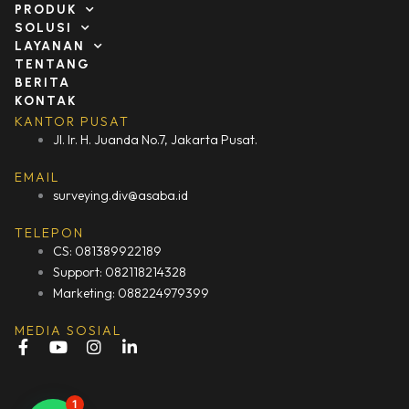
PRODUK
SOLUSI
LAYANAN
TENTANG
BERITA
KONTAK
KANTOR PUSAT
Jl. Ir. H. Juanda No.7, Jakarta Pusat.
EMAIL
surveying.div@asaba.id
TELEPON
CS: 081389922189
Support: 082118214328
Marketing: 088224979399
MEDIA SOSIAL
F
Y
I
L
a
o
n
i
c
u
s
n
e
t
t
k
1