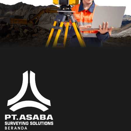
BERANDA