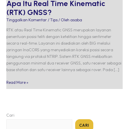
Apa Itu Real Time Kinematic
(RTK) GNSS?
Tinggalkan Komentar
/
Tips
/ Oleh
asaba
RTK atau Real Time Kinematic GNSS merupakan layanan
penentuan posisi teliti dengan ketelitian hingga sentimeter
secara real-time. Layanan ini disediakan oleh BIG melalui
jaringan InaCORS yang menyediakan koreksi posisi secara
langsung via protokol NTRIP. Sistem RTK GNSS melibatkan
penggunaan minimal dua receiver GNSS, satu receiver sebagai
base station dan satu receiver lainnya sebagai rover. Pada […]
Read More »
Cari
CARI